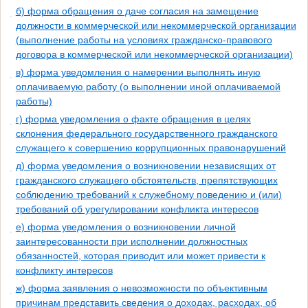
б) форма обращения о даче согласия на замещение
должности в коммерческой или некоммерческой организации
(выполнение работы на условиях гражданско-правового
договора в коммерческой или некоммерческой организации)
в) форма уведомления о намерении выполнять иную
оплачиваемую работу (о выполнении иной оплачиваемой
работы)
г) форма уведомления о факте обращения в целях
склонения федерального государственного гражданского
служащего к совершению коррупционных правонарушений
д) форма уведомления о возникновении независящих от
гражданского служащего обстоятельств, препятствующих
соблюдению требований к служебному поведению и (или)
требований об урегулировании конфликта интересов
е) форма уведомления о возникновении личной
заинтересованности при исполнении должностных
обязанностей, которая приводит или может привести к
конфликту интересов
ж) форма заявления о невозможности по объективным
причинам представить сведения о доходах, расходах, об