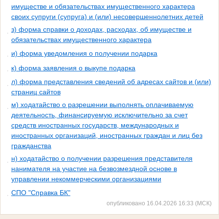
имуществе и обязательствах имущественного характера
своих супруги (супруга) и (или) несовершеннолетних детей
з) форма справки о доходах, расходах, об имуществе и
обязательствах имущественного характера
и) форма уведомления о получении подарка
к) форма заявления о выкупе подарка
л) форма представления сведений об адресах сайтов и (или)
страниц сайтов
м) ходатайство о разрешении выполнять оплачиваемую
деятельность, финансируемую исключительно за счет
средств иностранных государств, международных и
иностранных организаций, иностранных граждан и лиц без
гражданства
н) ходатайство о получении разрешения представителя
нанимателя на участие на безвозмездной основе в
управлении некоммерческими организациями
СПО "Справка БК"
опубликовано 16.04.2026 16:33 (МСК)