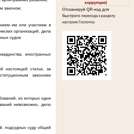
коррупции)
м законом;
Отсканируй QR-код для
быстрого
перехода к разделу
настроек Госпочты
ением им или участием в
еских организаций, дела
ных судов.
ражданства, иностранных
й настоящей статьи, за
ституционным закономи
бований, из которых одни
ований невозможно, дело
й, подсудных суду общей
.