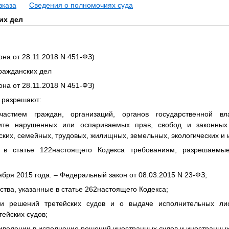
вказа
Сведения о полномочиях суда
их дел
она от 28.11.2018 N 451-ФЗ)
гражданских дел
она от 28.11.2018 N 451-ФЗ)
и разрешают:
астием граждан, организаций, органов государственной вла
ите нарушенных или оспариваемых прав, свобод и законных 
ких, семейных, трудовых, жилищных, земельных, экологических и
 в статье 122настоящего Кодекса требованиям, разрешаемые
тября 2015 года. – Федеральный закон от 08.03.2015 N 23-ФЗ;
ства, указанные в статье 262настоящего Кодекса;
и решений третейских судов и о выдаче исполнительных ли
ейских судов;
риведении в исполнение решений иностранных судов и иностранны