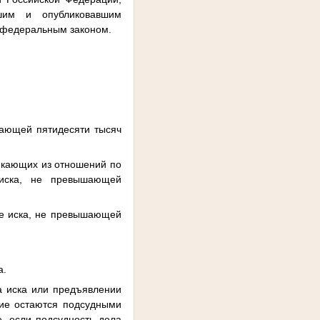
вшим и опубликовавшим
м федеральным законом.
шающей пятидесяти тысяч
икающих из отношений по
 иска, не превышающей
не иска, не превышающей
а.
а иска или предъявлении
гие остаются подсудными
, если подсудность дела