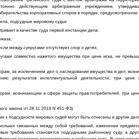
стоянно действующим арбитражным учреждением, утверди
збирательства корпоративных споров в порядке, предусмотренно
дела, подсудные мировому судье
тривает в качестве суда первой инстанции дела:
иказа;
если между супругами отсутствует спор о детях;
ругами совместно нажитого имущества при цене иска, не превы
орам, за исключением дел о наследовании имущества и дел, возн
анию результатов интеллектуальной деятельности, при цене
;
орам, возникающим в сфере защиты прав потребителей, при це
ного закона от 28.11.2018 N 451-ФЗ)
и к подсудности мировых судей могут быть отнесены и другие дел
кольких связанных между собой требований, изменении предмет
новые требования становятся подсудными районному суду, а дру
ебования подлежат рассмотрению в районном суде. В этом случае