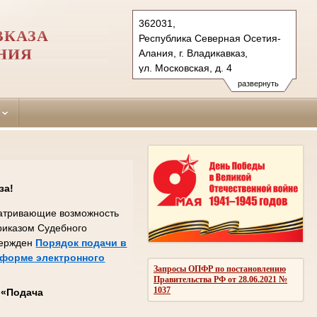
362031,
ВКАЗА
Республика Северная Осетия-
НИЯ
Алания, г. Владикавказ,
ул. Московская, д. 4
Тел.: (8672) 24-06-10
развернуть
Sovetsky.wlk@sudrf.ru
за!
сматривающие возможность
Приказом Судебного
вержден
Порядок подачи в
 форме электронного
Запросы ОПФР по постановлению
Правительства РФ от 28.06.2021 №
1037
с
«Подача