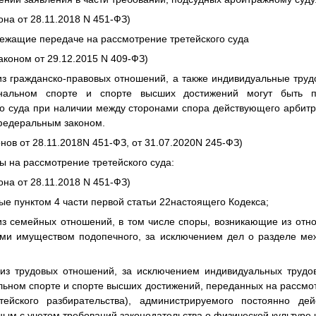
она от 28.11.2018 N 451-ФЗ)
лежащие передаче на рассмотрение третейского суда
коном от 29.12.2015 N 409-ФЗ)
из гражданско-правовых отношений, а также индивидуальные труд
нальном спорте и спорте высших достижений могут быть 
го суда при наличии между сторонами спора действующего арбитр
федеральным законом.
нов от 28.11.2018N 451-ФЗ, от 31.07.2020N 245-ФЗ)
ны на рассмотрение третейского суда:
она от 28.11.2018 N 451-ФЗ)
ые пунктом 4 части первой статьи 22настоящего Кодекса;
из семейных отношений, в том числе споры, возникающие из от
ми имуществом подопечного, за исключением дел о разделе ме
из трудовых отношений, за исключением индивидуальных трудо
ьном спорте и спорте высших достижений, переданных на рассмот
тейского разбирательства), администрируемого постоянно д
ым с учетом требований законодательства о физической культуре 