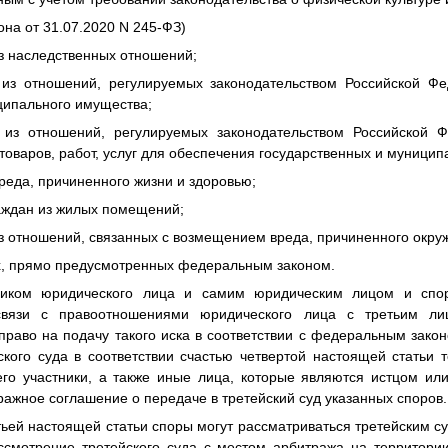
она от 31.07.2020 N 245-ФЗ)
з наследственных отношений;
 из отношений, регулируемых законодательством Российской Фе
ципального имущества;
 из отношений, регулируемых законодательством Российской Ф
 товаров, работ, услуг для обеспечения государственных и муницип
реда, причиненного жизни и здоровью;
раждан из жилых помещений;
из отношений, связанных с возмещением вреда, причиненного окр
ях, прямо предусмотренных федеральным законом.
ником юридического лица и самим юридическим лицом и спор
связи с правоотношениями юридического лица с третьим лиц
право на подачу такого иска в соответствии с федеральным зако
кого суда в соответствии счастью четвертой настоящей статьи т
его участники, а также иные лица, которые являются истцом или
ражное соглашение о передаче в третейский суд указанных споров.
етьей настоящей статьи споры могут рассматриваться третейским с
ссмотрение третейского суда с местом арбитража на территори