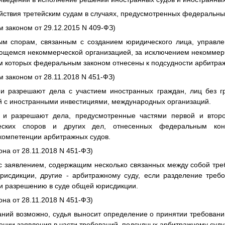
ействия третейским судам в случаях, предусмотренных федеральны
м законом от 29.12.2015 N 409-ФЗ)
ым спорам, связанным с созданием юридического лица, управл
ющемся некоммерческой организацией, за исключением некоммерч
м которых федеральным законом отнесены к подсудности арбитраж
м законом от 28.11.2018 N 451-ФЗ)
и разрешают дела с участием иностранных граждан, лиц без г
ий с иностранными инвестициями, международных организаций.
 и разрешают дела, предусмотренные частями первой и второ
еских споров и других дел, отнесенных федеральным кон
компетенции арбитражных судов.
она от 28.11.2018 N 451-ФЗ)
с заявлением, содержащим несколько связанных между собой тре
исдикции, другие - арбитражному суду, если разделение треб
и разрешению в суде общей юрисдикции.
она от 28.11.2018 N 451-ФЗ)
аний возможно, судья выносит определение о принятии требовани
ении заявления в части требований, подсудных арбитражному суду