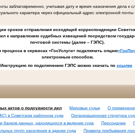
нты заблаговременно, учитывая дату и время назначения дела к 
уального характера через официальный адрес электронной почты
ии сроков отправления исходящей корреспонденции Советск
пил к направлению судебных извещений посредством государ
почтовой системы (далее – ГЭПС).
м процесса в сервисах «ГосУслуги» подключить опцию
«ГосПоч
электронным способом.
Инструкцию по подключению ГЭПС можно скачать по
ссылке
ых актов о подсудности дел
Мировые судьи
О применени
КС) в Советском районном суде
Организационная структура суд
 банков данных, находящихся в ведении суда
Персоналии
ьных групп населения в здании суда
Правила пребывания пос