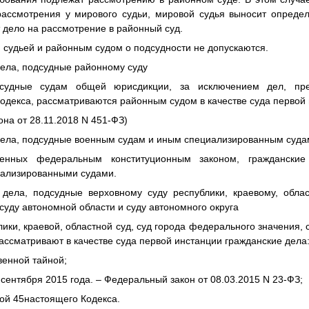
рассмотрения у мирового судьи, мировой судья выносит опреде
 дело на рассмотрение в районный суд.
судьей и районным судом о подсудности не допускаются.
дела, подсудные районному суду
дсудные судам общей юрисдикции, за исключением дел, пре
одекса, рассматриваются районным судом в качестве суда первой 
она от 28.11.2018 N 451-ФЗ)
 дела, подсудные военным судам и иным специализированным суд
ренных федеральным конституционным законом, гражданские
ализированными судами.
 дела, подсудные верховному суду республики, краевому, облас
суду автономной области и суду автономного округа
лики, краевой, областной суд, суд города федерального значения, 
рассматривают в качестве суда первой инстанции гражданские дела
венной тайной;
15 сентября 2015 года. – Федеральный закон от 08.03.2015 N 23-ФЗ;
ой 45настоящего Кодекса.