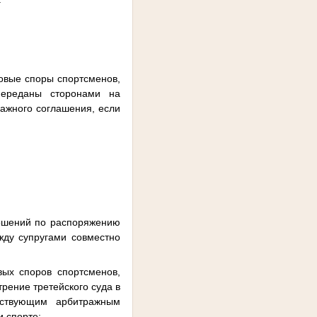
овые споры спортсменов,
переданы сторонами на
ажного соглашения, если
ношений по распоряжению
жду супругами совместно
вых споров спортсменов,
рение третейского суда в
ействующим арбитражным
и спорте;