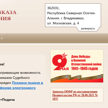
362031,
ВКАЗА
Республика Северная Осетия-
НИЯ
Алания, г. Владикавказ,
ул. Московская, д. 4
Тел.: (8672) 24-06-10
развернуть
Sovetsky.wlk@sudrf.ru
за!
сматривающие возможность
Приказом Судебного
вержден
Порядок подачи в
 форме электронного
Запросы ОПФР по постановлению
Правительства РФ от 28.06.2021 №
1037
с
«Подача