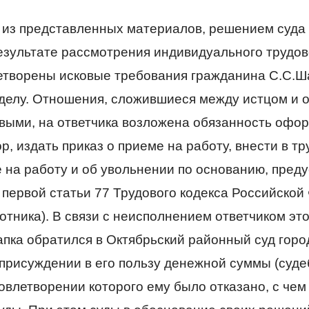
ет из представленных материалов, решением суд
езультате рассмотрения индивидуального трудов
етворены исковые требования гражданина С.С.Ша
делу. Отношения, сложившиеся между истцом и о
выми, на ответчика возложена обязанность офор
р, издать приказ о приеме на работу, внести в т
е на работу и об увольнении по основанию, пре
 первой статьи 77 Трудового кодекса Российской
тника). В связи с неисполнением ответчиком это
пка обратился в Октябрьский районный суд горо
 присуждении в его пользу денежной суммы (суд
довлетворении которого ему было отказано, с чем