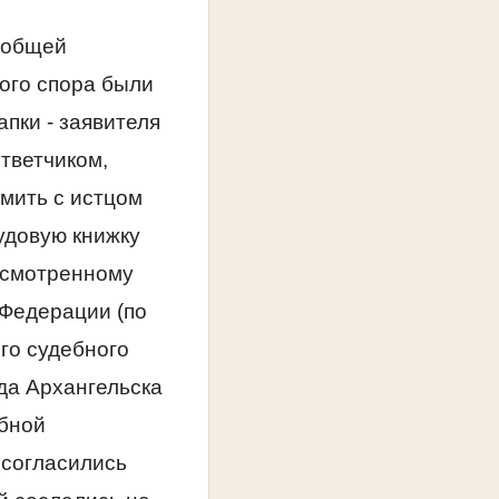
а общей
ого спора были
пки - заявителя
тветчиком,
мить с истцом
рудовую книжку
дусмотренному
 Федерации (по
го судебного
да Архангельска
ебной
 согласились