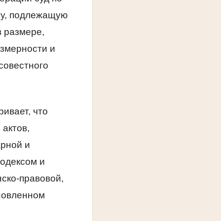
му, подлежащую
в размере,
азмерности и
совестного
ивает, что
 актов,
арной и
Кодексом и
ско-правовой,
ановленном