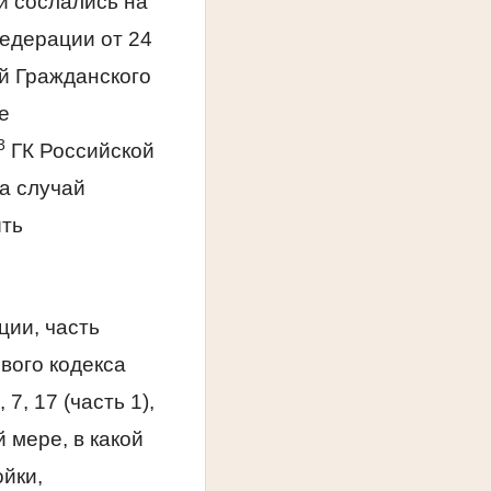
й сослались на
едерации от 24
й Гражданского
е
3
ГК Российской
а случай
ыть
ии, часть
вого кодекса
7, 17 (часть 1),
й мере, в какой
йки,