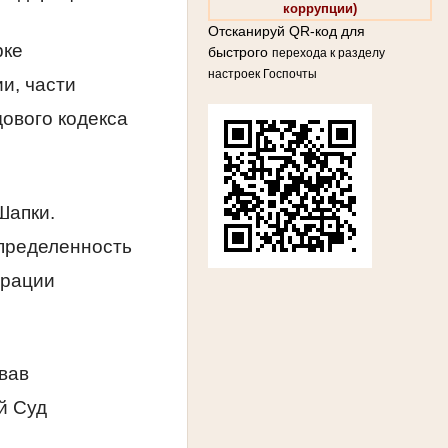
коррупции)
Отсканируй QR-код для
рке
быстрого
перехода к разделу
настроек Госпочты
и, части
дового кодекса
Шапки.
пределенность
ерации
вав
й Суд