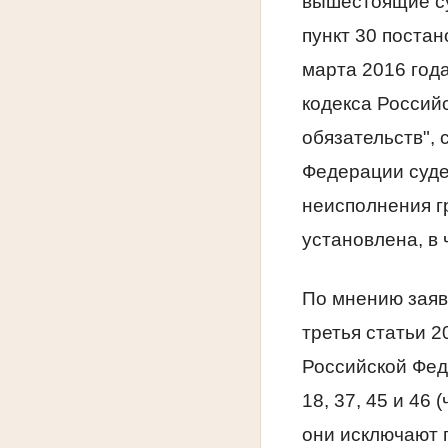
вышестоящие су
пункт 30 поста
марта 2016 год
кодекса Россий
обязательств", 
Федерации суде
неисполнения г
установлена, в 
По мнению заяви
третья статьи 2
Российской Федер
18, 37, 45 и 46
они исключают 