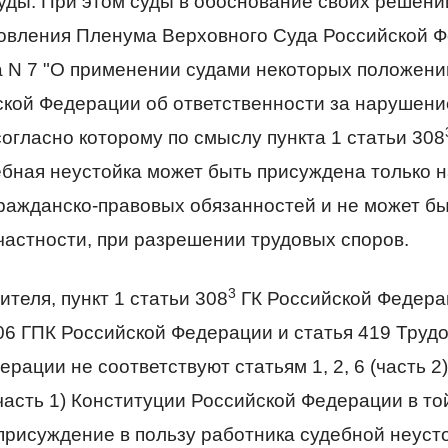
ды. При этом суды в обоснование своих решени
новления Пленума Верховного Суда Российской Ф
а N 7 "О применении судами некоторых положени
ской Федерации об ответственности за нарушени
согласно которому по смыслу пункта 1 статьи 308
бная неустойка может быть присуждена только н
ражданско-правовых обязанностей и не может б
частности, при разрешении трудовых споров.
3
теля, пункт 1 статьи 308
ГК Российской Федерац
06 ГПК Российской Федерации и статья 419 Трудо
ации не соответствуют статьям 1, 2, 6 (часть 2), 
 (часть 1) Конституции Российской Федерации в то
присуждение в пользу работника судебной неусто