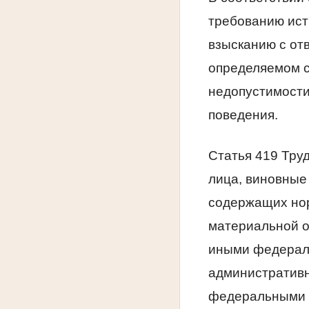
требованию ист
взысканию с отв
определяемом с
недопустимости
поведения.
Статья 419 Тру
лица, виновные
содержащих нор
материальной о
иными федераль
административн
федеральными 