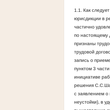
1.1. Как следу
юрисдикции в р
частично удовл
по настоящему 
признаны трудо
трудовой догово
запись о прием
пунктом 3 части
инициативе рабо
решения С.С.Ша
с заявлением о
неустойки), в у