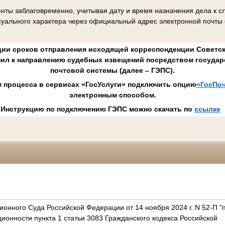
нты заблаговременно, учитывая дату и время назначения дела к 
уального характера через официальный адрес электронной почты
ии сроков отправления исходящей корреспонденции Советск
пил к направлению судебных извещений посредством государ
почтовой системы (далее – ГЭПС).
м процесса в сервисах «ГосУслуги» подключить опцию
«ГосПоч
электронным способом.
Инструкцию по подключению ГЭПС можно скачать по
ссылке
онного Суда Российской Федерации от 14 ноября 2024 г. N 52-П "
ционности пункта 1 статьи 3083 Гражданского кодекса Российской