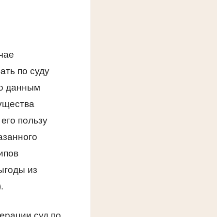
чае
ать по суду
но данным
существа
 его пользу
азанного
ипов
ыгоды из
.
ерации суд по