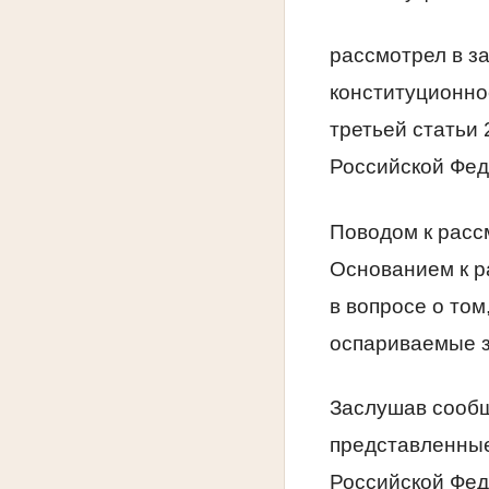
рассмотрел в з
конституционнос
третьей статьи
Российской Фед
Поводом к расс
Основанием к р
в вопросе о то
оспариваемые з
Заслушав сообщ
представленные
Российской Фе