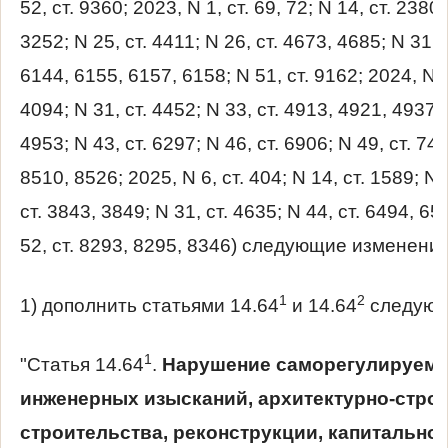
52, ст. 9360; 2023, N 1, ст. 69, 72; N 14, ст. 2380;
3252; N 25, ст. 4411; N 26, ст. 4673, 4685; N 31, 
6144, 6155, 6157, 6158; N 51, ст. 9162; 2024, N 1, 
4094; N 31, ст. 4452; N 33, ст. 4913, 4921, 4937
4953; N 43, ст. 6297; N 46, ст. 6906; N 49, ст. 741
8510, 8526; 2025, N 6, ст. 404; N 14, ст. 1589; N 
ст. 3843, 3849; N 31, ст. 4635; N 44, ст. 6494, 65
52, ст. 8293, 8295, 8346) следующие изменения
1
2
1) дополнить статьями 14.64
и 14.64
следующ
1
"Статья 14.64
.
Нарушение саморегулируемой
инженерных изысканий, архитектурно-стро
строительства, реконструкции, капитальног