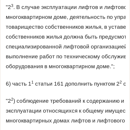
3
"2
. В случае эксплуатации лифтов и лифтовог
многоквартирном доме, деятельность по упра
товарищество собственников жилья, в уставе 
собственников жилья должна быть предусмотр
специализированной лифтовой организацией до
выполнение работ по техническому обслужив
оборудования в многоквартирном доме.";
1
2
6) часть 1
статьи 161 дополнить пунктом 2
сл
2
"2
) соблюдение требований к содержанию и 
эксплуатации относящихся к общему имущест
многоквартирных домах лифтов и лифтового об