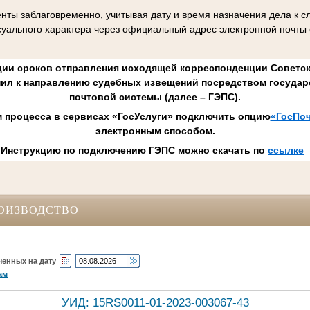
нты заблаговременно, учитывая дату и время назначения дела к 
уального характера через официальный адрес электронной почты
ии сроков отправления исходящей корреспонденции Советск
пил к направлению судебных извещений посредством государ
почтовой системы (далее – ГЭПС).
м процесса в сервисах «ГосУслуги» подключить опцию
«ГосПоч
электронным способом.
Инструкцию по подключению ГЭПС можно скачать по
ссылке
ОИЗВОДСТВО
ченных на дату
ам
УИД: 15RS0011-01-2023-003067-43