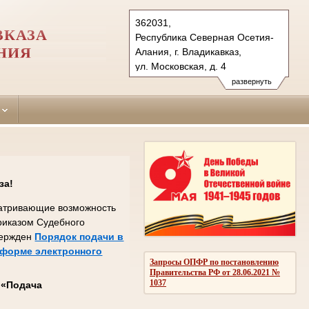
362031,
ВКАЗА
Республика Северная Осетия-
НИЯ
Алания, г. Владикавказ,
ул. Московская, д. 4
Тел.: (8672) 24-06-10
развернуть
Sovetsky.wlk@sudrf.ru
за!
сматривающие возможность
Приказом Судебного
вержден
Порядок подачи в
 форме электронного
Запросы ОПФР по постановлению
Правительства РФ от 28.06.2021 №
1037
с
«Подача