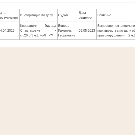
Дата
Дата
Информация по делу
Судья
Решение
поступления
решения
Керашвили Эдуард
Есиева
Вынесено постановлени
4.04.2023
Спартакович -
Камилла
03.05.2023
производства по делу о
ст.20.3.3 ч.1 КоАП РФ
Георгиевна
правонарушении (п.2 ч.1