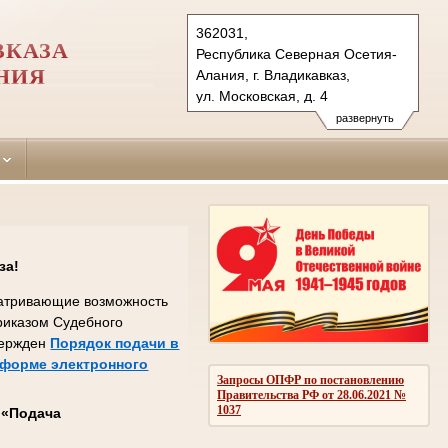
362031,
ВКАЗА
Республика Северная Осетия-
НИЯ
Алания, г. Владикавказ,
ул. Московская, д. 4
Тел.: (8672) 24-06-10
развернуть
Sovetsky.wlk@sudrf.ru
за!
сматривающие возможность
Приказом Судебного
вержден
Порядок подачи в
 форме электронного
Запросы ОПФР по постановлению
Правительства РФ от 28.06.2021 №
1037
с
«Подача