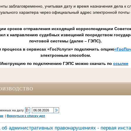
нты заблаговременно, учитывая дату и время назначения дела к 
уального характера через официальный адрес электронной почты
ии сроков отправления исходящей корреспонденции Советск
пил к направлению судебных извещений посредством государ
почтовой системы (далее – ГЭПС).
м процесса в сервисах «ГосУслуги» подключить опцию
«ГосПоч
электронным способом.
Инструкцию по подключению ГЭПС можно скачать по
ссылке
ОИЗВОДСТВО
ченных на дату
ам
|
Вернуться к списку дел
 об административных правонарушениях - первая инст